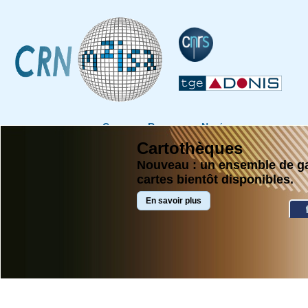
Centre de Ressources Numériques
Méthodologies pour la Modélisation de l'Inform
Cartothèques
Appliquée aux Sciences de l'Homme et de la Soc
Nouveau : un ensemble de ga
cartes bientôt disponibles.
En savoir plus