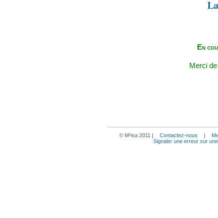
La
En cou
Merci de
© M²isa 2011 |
Contactez-nous
|
Me
Signaler une erreur sur un