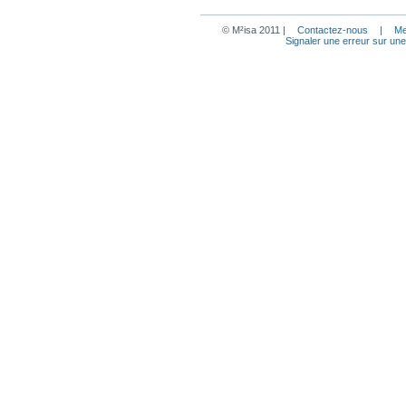
© M²isa 2011 |
Contactez-nous
|
Me
Signaler une erreur sur un