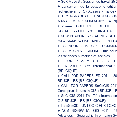
+
GdR MoDyS : Session de travail 25-2
+
Lancement de la deuxième éditio
recherche en SHS - Aussois - France -
+
POST-GRADUATE TRAINING O
MANAGEMENT'. NORMANDY (CAEN) 1
+
25ème ECOLE D'ETE DE LILLE
SOCIALES - LILLE - 31 JUIN AU 07 J
+
NEW DEADLINE - 17 APRIL - CALL F
the AISV-IAVS- LISBONNE- PORTUG
+
TGE ADONIS - ISIDORE - COMMU
+
TGE ADONIS : ISIDORE - une nouvell
les sciences humaines et sociales
+
JOURNEES MAPS 2011- LA COLLE 
+
ER 2011 : 30th International 
(BELGIQUE)
+
CALL FOR PAPERS ER 2011 : 30th 
BRUXELLES (BELGIQUE)
+
CALL FOR PAPERS SeCoGIS 2011 Th
Conceptual Issues in GIS ) BRUXEL
+
SeCoGIS 2011 The Fifth Internatio
GIS BRUXELLES (BELGIQUE)
+
LandSim3D : UN LOGICIEL 3D G
+
ACM SIGSPATIAL GIS 2011 : 19t
Advancesin Geographic Information S