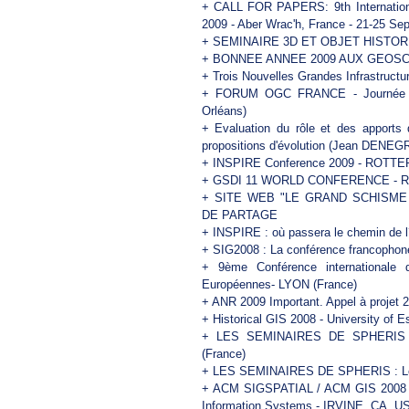
+
CALL FOR PAPERS: 9th Internation
2009 - Aber Wrac'h, France - 21-25 Se
+
SEMINAIRE 3D ET OBJET HISTORIQ
+
BONNEE ANNEE 2009 AUX GEOS
+
Trois Nouvelles Grandes Infrastruct
+
FORUM OGC FRANCE - Journée Fran
Orléans)
+
Evaluation du rôle et des apports 
propositions d'évolution (Jean DENE
+
INSPIRE Conference 2009 - ROTTE
+
GSDI 11 WORLD CONFERENCE - R
+
SITE WEB "LE GRAND SCHISME
DE PARTAGE
+
INSPIRE : où passera le chemin de l
+
SIG2008 : La conférence francophone
+
9ème Conférence internationale d
Européennes- LYON (France)
+
ANR 2009 Important. Appel à projet 
+
Historical GIS 2008 - University of 
+
LES SEMINAIRES DE SPHERIS 
(France)
+
LES SEMINAIRES DE SPHERIS : Les 
+
ACM SIGSPATIAL / ACM GIS 2008 In
Information Systems - IRVINE, CA, U