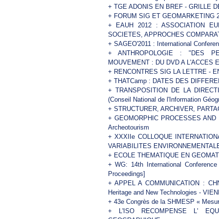
+
TGE ADONIS EN BREF - GRILLE 
+
FORUM SIG ET GEOMARKETING 2
+
EAUH 2012 : ASSOCIATION EU
SOCIETES, APPROCHES COMPARA
+
SAGEO'2011 : International Confere
+
ANTHROPOLOGIE : "DES P
MOUVEMENT : DU DVD A L'ACCES E
+
RENCONTRES SIG LA LETTRE - E
+
THATCamp : DATES DES DIFFER
+
TRANSPOSITION DE LA DIRECT
(Conseil National de l'Information Géog
+
STRUCTURER, ARCHIVER, PARTAG
+
GEOMORPHIC PROCESSES AND GE
Archeotourism
+
XXXIIe COLLOQUE INTERNATIONA
VARIABILITES ENVIRONNEMENTALE
+
ECOLE THEMATIQUE EN GEOMATIQU
+
WG: 14th International Conference
Proceedings]
+
APPEL A COMMUNICATION : CHNT 20
Heritage and New Technologies - VI
+
43e Congrès de la SHMESP « Mesur
+
L'ISO RECOMPENSE L' EQU