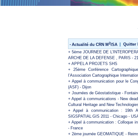
2
-
Actualité du CRN M
ISA
|
Quitter 
+
5ème JOURNEE DE L'INTEROPERA
ARCHE DE LA DEFENSE , PARIS - 
+
APPEL A PROJETS SHS
+
25ème Conférence Cartographique
l’Association Cartographique Internation
+
Appel à communication pour le Cong
(ASF) - Dijon
+
Journées de Géostatistique - Fontain
+
Appel à communications - New deadl
Cultural Heritage and New Technologies
+
Appel à communication : 19th 
SIGSPATIAL GIS 2011 - Chicago - US
+
Appel à communication : Colloque int
- France
+
2ème journée GEOMATIQUE - Reims