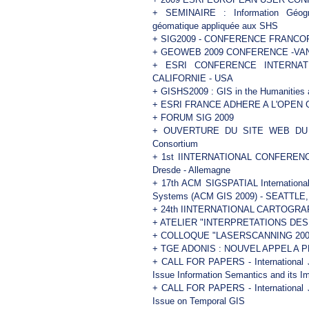
+
SEMINAIRE : Information Géogr
géomatique appliquée aux SHS
+
SIG2009 - CONFERENCE FRANCOP
+
GEOWEB 2009 CONFERENCE -VA
+
ESRI CONFERENCE INTERNAT
CALIFORNIE - USA
+
GISHS2009 : GIS in the Humanities 
+
ESRI FRANCE ADHERE A L'OPEN
+
FORUM SIG 2009
+
OUVERTURE DU SITE WEB DU F
Consortium
+
1st IINTERNATIONAL CONFERENC
Dresde - Allemagne
+
17th ACM SIGSPATIAL International
Systems (ACM GIS 2009) - SEATTLE,
+
24th IINTERNATIONAL CARTOGRA
+
ATELIER "INTERPRETATIONS DE
+
COLLOQUE "LASERSCANNING 2009
+
TGE ADONIS : NOUVEL APPEL A P
+
CALL FOR PAPERS - International Jo
Issue Information Semantics and its Im
+
CALL FOR PAPERS - International Jo
Issue on Temporal GIS