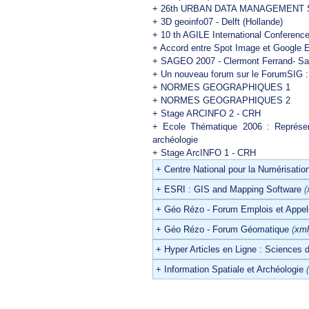
+
26th URBAN DATA MANAGEMENT SYM
+
3D geoinfo07 - Delft (Hollande)
+
10 th AGILE International Conferenc
+
Accord entre Spot Image et Google E
+
SAGEO 2007 - Clermont Ferrand- Sai
+
Un nouveau forum sur le ForumSIG 
+
NORMES GEOGRAPHIQUES 1
+
NORMES GEOGRAPHIQUES 2
+
Stage ARCINFO 2 - CRH
+
Ecole Thématique 2006 : Représent
archéologie
+
Stage ArcINFO 1 - CRH
+
Centre National pour la Numérisatio
+
ESRI : GIS and Mapping Software
(
+
Géo Rézo - Forum Emplois et Appels
+
Géo Rézo - Forum Géomatique
(
xml
+
Hyper Articles en Ligne : Sciences 
+
Information Spatiale et Archéologie
(