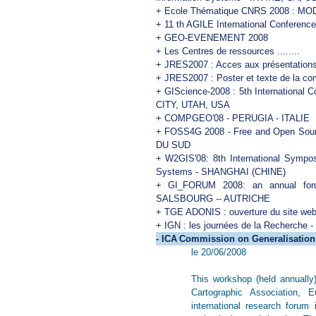
+
Ecole Thématique CNRS 2008 : M
+
11 th AGILE International Conference
+
GEO-EVENEMENT 2008
+
Les Centres de ressources ........
+
JRES2007 : Acces aux présentation
+
JRES2007 : Poster et texte de la comm
+
GIScience-2008 : 5th International 
CITY, UTAH, USA
+
COMPGEO'08 - PERUGIA - ITALIE
+
FOSS4G 2008 - Free and Open Sour
DU SUD
+
W2GIS'08: 8th International Sympo
Systems - SHANGHAI (CHINE)
+
GI_FORUM 2008: an annual foru
SALSBOURG -- AUTRICHE
+
TGE ADONIS : ouverture du site we
+
IGN : les journées de la Recherch
-
ICA Commission on Generalisation
le 20/06/2008
This workshop (held annually)
Cartographic Association,
international research forum