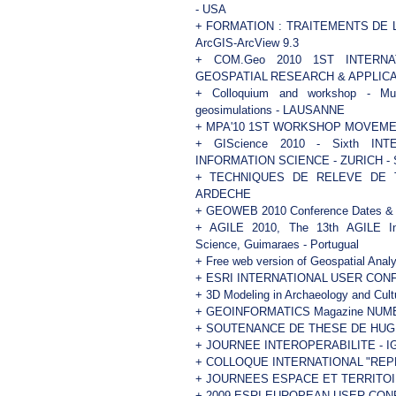
- USA
+
FORMATION : TRAITEMENTS DE 
ArcGIS-ArcView 9.3
+
COM.Geo 2010 1ST INTERN
GEOSPATIAL RESEARCH & APPLICA
+
Colloquium and workshop - Multi
geosimulations - LAUSANNE
+
MPA'10 1ST WORKSHOP MOVEMENT
+
GIScience 2010 - Sixth I
INFORMATION SCIENCE - ZURICH -
+
TECHNIQUES DE RELEVE DE T
ARDECHE
+
GEOWEB 2010 Conference Dates & C
+
AGILE 2010, The 13th AGILE Inte
Science, Guimaraes - Portugual
+
Free web version of Geospatial Analy
+
ESRI INTERNATIONAL USER CONF
+
3D Modeling in Archaeology and Cult
+
GEOINFORMATICS Magazine NUME
+
SOUTENANCE DE THESE DE HUGUES
+
JOURNEE INTEROPERABILITE - I
+
COLLOQUE INTERNATIONAL "REP
+
JOURNEES ESPACE ET TERRITOI
+
2009 ESRI EUROPEAN USER CONFE