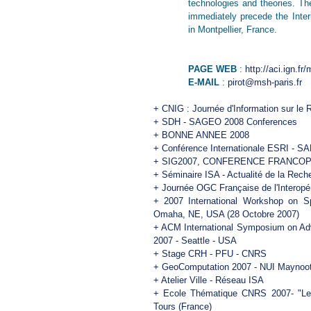
technologies and theories. T
immediately precede the Inte
in Montpellier, France.
PAGE WEB
:
http://aci.ign.f
E-MAIL
:
pirot@msh-paris.fr
+
CNIG : Journée d'Information sur le 
+
SDH - SAGEO 2008 Conferences
+
BONNE ANNEE 2008
+
Conférence Internationale ESRI - 
+
SIG2007, CONFERENCE FRANCOPHONE
+
Séminaire ISA - Actualité de la Re
+
Journée OGC Française de l'Interopér
+
2007 International Workshop on S
Omaha, NE, USA (28 Octobre 2007)
+
ACM International Symposium on Ad
2007 - Seattle - USA
+
Stage CRH - PFU - CNRS
+
GeoComputation 2007 - NUI Maynooth
+
Atelier Ville - Réseau ISA
+
Ecole Thématique CNRS 2007- "Les
Tours (France)